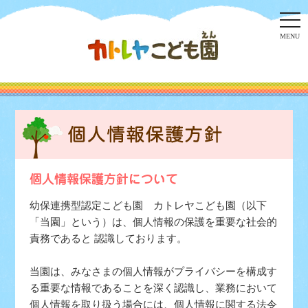
togg
navi
MENU
幼保連携型認定こども園 カトレヤこども園（以下
「当園」という）は、個人情報の保護を重要な社会的
責務であると 認識しております。
当園は、みなさまの個人情報がプライバシーを構成す
る重要な情報であることを深く認識し、業務において
個人情報を取り扱う場合には、個人情報に関する法令