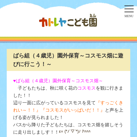
togg
navi
MENU
ばら組（４歳児）園外保育～コスモス畑に遊
びに行こう！～
♥ばら組（４歳児）園外保育～コスモス畑～
子どもたちは、秋に咲く花の
コスモス
を観に行きま
した！！
辺り一面に広がっている
コスモス
を見て
『すっごくき
れい～！！』『コスモスがいっぱいだ！！』
と声を上
げる姿が見られました！
バスから降りた子どもたちは、コスモス畑を嬉しそう
ε= (*ﾉ´▽`*)ﾉ ｱﾊﾊﾊ
に走り出しましす！！