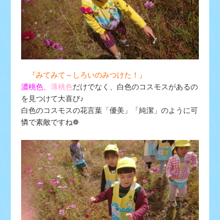
『みてみて～しろいのみつけた！』
濃桃色、
薄桃色
だけでなく、
白色
のコスモスがあるの
を見つけて大喜び♪
白色のコスモスの花言葉「優美」「純潔」のように可
憐で素敵ですね❁