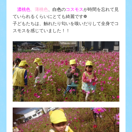
濃桃色
、
薄桃色
、
白色
の
コスモス
が時間を忘れて見
ていられるくらいにとても綺麗です❁
子どもたちは、触れたり匂いを嗅いだりして全身でコ
スモスを感じていました！！