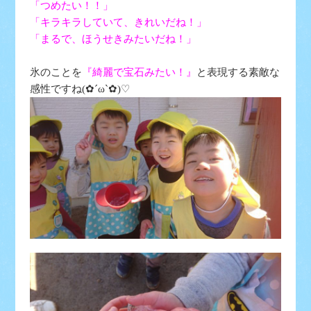
「つめたい！！」
「キラキラしていて、きれいだね！」
「まるで、ほうせきみたいだね！」
氷のことを
『綺麗で宝石みたい！』
と表現する素敵な
感性ですね(✿´ω`✿)♡