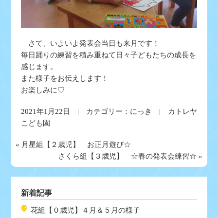
さて、いよいよ発表会当日も来月です！
毎日踊りの練習を積み重ねて日々子どもたちの成長を
感じます。
また様子をお伝えします！
お楽しみに♡
2021年1月22日 | カテゴリー：
にっき
| カトレヤ
こども園
«
月星組【２歳児】 お正月遊び☆
さくら組【３歳児】 ☆春の発表会練習☆
»
新着記事
花組【０歳児】４月＆５月の様子