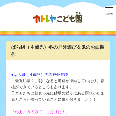
togg
navi
MENU
ばら組（４歳児）冬の戸外遊び＆鬼のお面製
作
●ばら組（４歳児）冬の戸外遊び
最近肌寒く、朝になると道路が凍結していたり、霜
柱ができているところもあります。
子どもたちは朝真っ先に砂場の近くにある雨水がたま
るところが凍っていることに気が付きました！！
「ねえ、みてみて！こおりだ！」