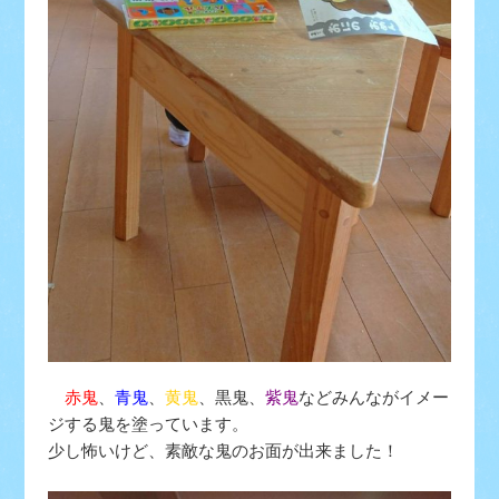
赤鬼
、
青鬼
、
黄鬼
、黒鬼
、
紫鬼
などみんながイメー
ジする鬼を塗っています。
少し怖いけど、素敵な鬼のお面が出来ました！