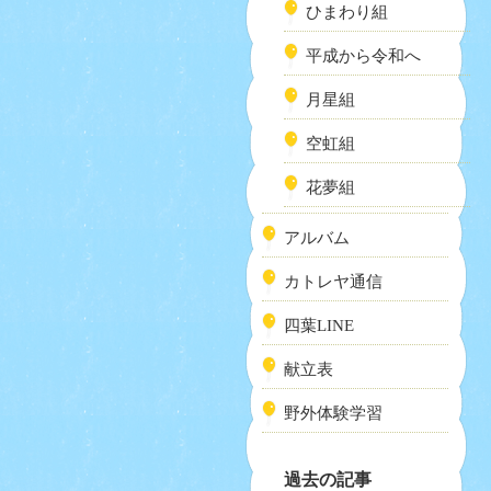
ひまわり組
平成から令和へ
月星組
空虹組
花夢組
アルバム
カトレヤ通信
四葉LINE
献立表
野外体験学習
過去の記事