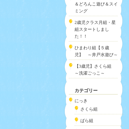
＆どろんこ遊び＆スイ
ミング
2歳児クラス月組・星
組スタートしまし
た！！
ひまわり組【５歳
児】 ～井戸水遊び～
【3歳児】さくら組
～洗濯ごっこ～
カテゴリー
にっき
さくら組
ばら組