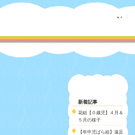
新着記事
花組【０歳児】４月＆
５月の様子
【年中児ばら組】遠足