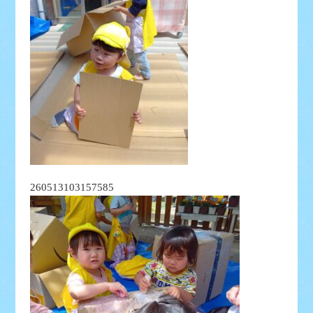
260513103157585