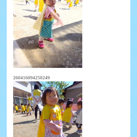
260416094250249