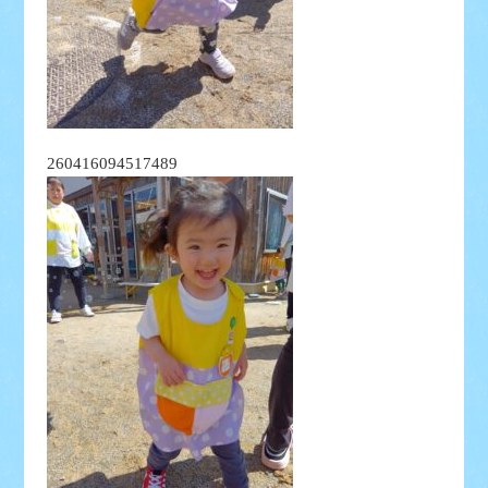
260416094517489