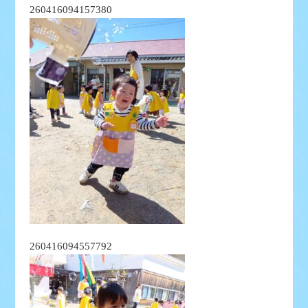
260416094157380
260416094557792