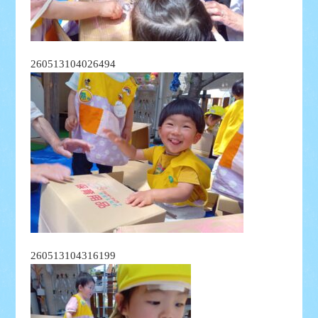
260513104026494
260513104316199