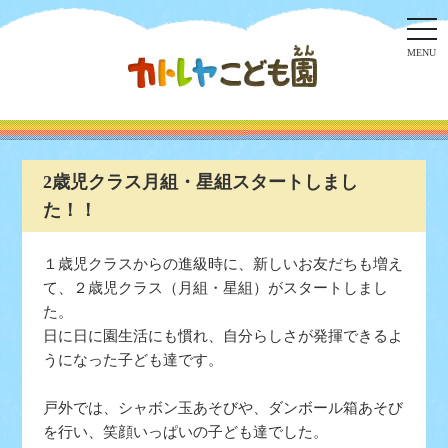
togg
navi
MENU
2歳児クラス月組・星組スタートしまし
た！！
１歳児クラスからの進級時に、新しいお友だちも増え
て、２歳児クラス（月組・星組）がスタートしまし
た。
日に日に園生活にも慣れ、自分らしさが発揮できるよ
うになった子ども達です。
戸外では、シャボン玉あそびや、ダンボール箱あそび
を行い、笑顔いっぱいの子ども達でした。