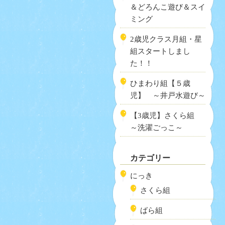
＆どろんこ遊び＆スイ
ミング
2歳児クラス月組・星
組スタートしまし
た！！
ひまわり組【５歳
児】 ～井戸水遊び～
【3歳児】さくら組
～洗濯ごっこ～
カテゴリー
にっき
さくら組
ばら組