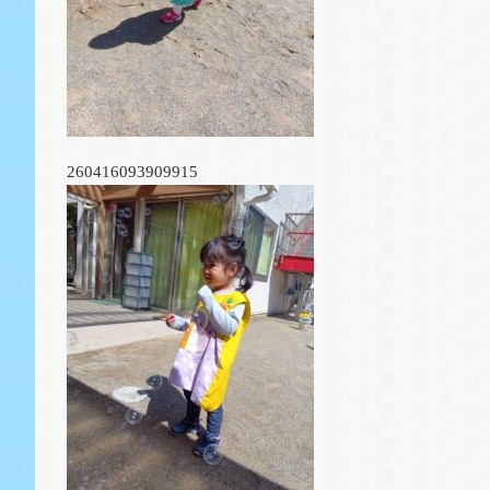
260416093909915