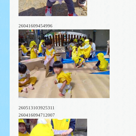
26041609454996
260513103925311
260416094712007