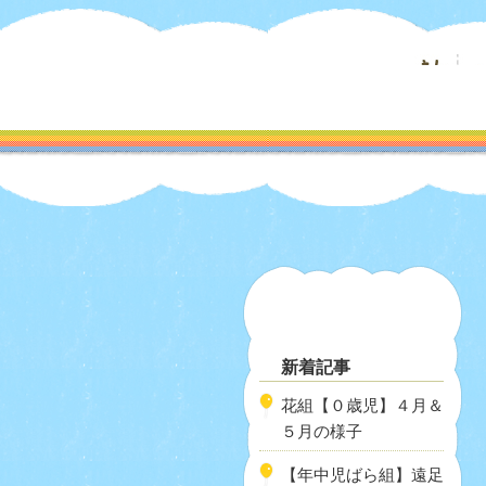
新着記事
花組【０歳児】４月＆
５月の様子
【年中児ばら組】遠足