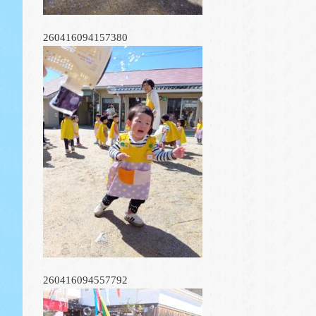
260416094157380
260416094557792