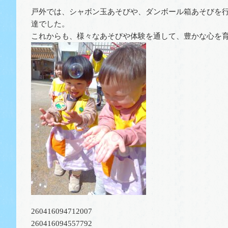
戸外では、シャボン玉あそびや、ダンボール箱あそびを
達でした。
これからも、様々なあそびや体験を通して、豊かな心を
260416094712007
260416094557792