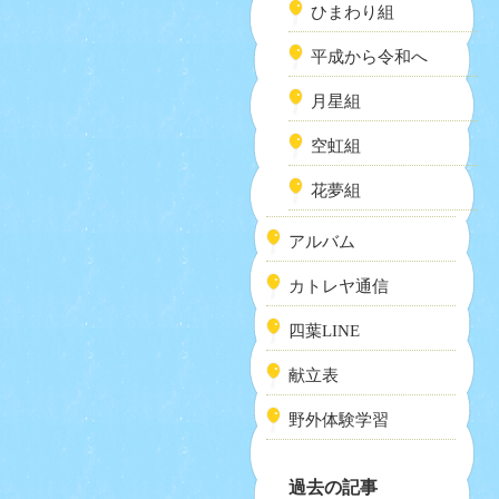
ひまわり組
平成から令和へ
月星組
空虹組
花夢組
アルバム
カトレヤ通信
四葉LINE
献立表
野外体験学習
過去の記事