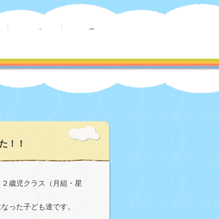
た！！
、２歳児クラス（月組・星
になった子ども達です。