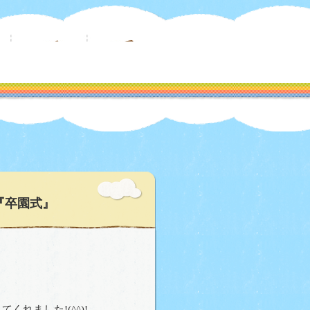
『卒園式』
れました!(^^)!