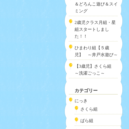
＆どろんこ遊び＆スイ
ミング
2歳児クラス月組・星
組スタートしまし
た！！
ひまわり組【５歳
児】 ～井戸水遊び～
【3歳児】さくら組
～洗濯ごっこ～
カテゴリー
にっき
さくら組
ばら組