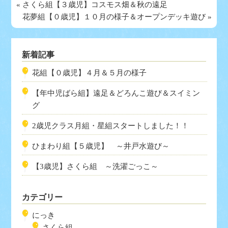
«
さくら組【３歳児】コスモス畑＆秋の遠足
花夢組【０歳児】１０月の様子＆オープンデッキ遊び
»
新着記事
花組【０歳児】４月＆５月の様子
【年中児ばら組】遠足＆どろんこ遊び＆スイミン
グ
2歳児クラス月組・星組スタートしました！！
ひまわり組【５歳児】 ～井戸水遊び～
【3歳児】さくら組 ～洗濯ごっこ～
カテゴリー
にっき
さくら組