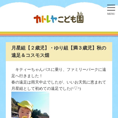
togg
navi
MENU
月星組【２歳児】・ゆり組【満３歳児】秋の
遠足＆コスモス畑
キティーちゃんバスに乗り、ファミリーパークに遠
足へ行きました！
春の遠足は雨天中止でしたが、いいお天気に恵まれて
月星組として初めての遠足でした(^▽^)