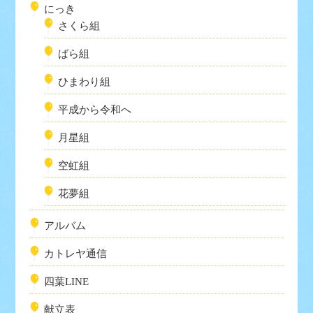
にっき
さくら組
ばら組
ひまわり組
平成から令和へ
月星組
空虹組
花夢組
アルバム
カトレヤ通信
四葉LINE
献立表