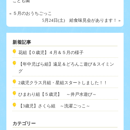
こども園
«
５月のおうちごっこ
5月24日(土) 給食味見会があります！
»
新着記事
花組【０歳児】４月＆５月の様子
【年中児ばら組】遠足＆どろんこ遊び＆スイミン
グ
2歳児クラス月組・星組スタートしました！！
ひまわり組【５歳児】 ～井戸水遊び～
【3歳児】さくら組 ～洗濯ごっこ～
カテゴリー