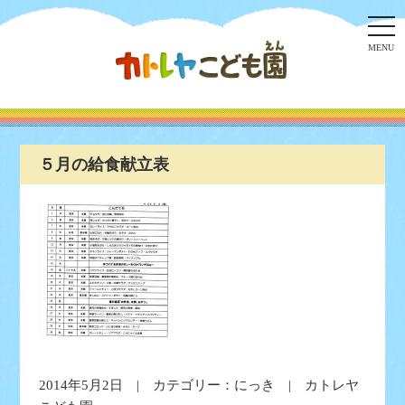
togg
navi
MENU
５月の給食献立表
2014年5月2日 | カテゴリー：
にっき
| カトレヤ