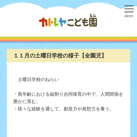
togg
navi
MENU
１１月の土曜日学校の様子【全園児】
土曜日学校のねらい
・異年齢における縦割り合同保育の中で、人間関係を
豊かに育む。
・様々な経験を通して、創造力や発想力を養う。