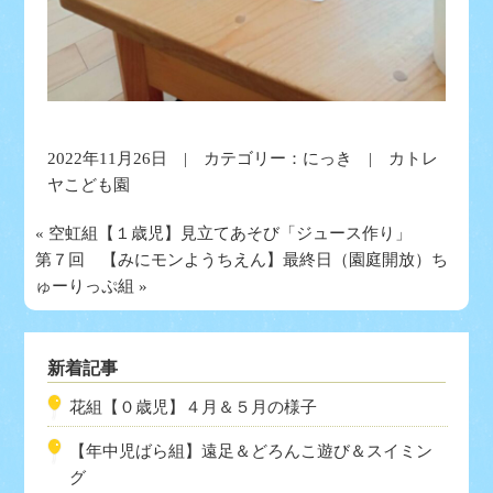
2022年11月26日 | カテゴリー：
にっき
| カトレ
ヤこども園
«
空虹組【１歳児】見立てあそび「ジュース作り」
第７回 【みにモンようちえん】最終日（園庭開放）ち
ゅーりっぷ組
»
新着記事
花組【０歳児】４月＆５月の様子
【年中児ばら組】遠足＆どろんこ遊び＆スイミン
グ