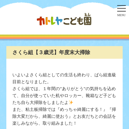
togg
navi
MENU
さくら組【３歳児】年度末大掃除
いよいよさくら組としての生活も終わり、ばら組進級
目前となりました。
さくら組では、１年間の”ありがとう”の気持ちを込め
て、自分が使っていた机やロッカー、靴箱など子ども
たち自ら大掃除をしましたよ
また、粘土板掃除では『めっちゃ綺麗にする！』『掃
除大変だから、綺麗に使おう』とお友だちとの会話を
楽しみながら、取り組みました！