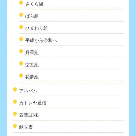
さくら組
ばら組
ひまわり組
平成から令和へ
月星組
空虹組
花夢組
アルバム
カトレヤ通信
四葉LINE
献立表