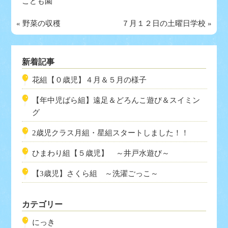
こども園
«
野菜の収穫
７月１２日の土曜日学校
»
新着記事
花組【０歳児】４月＆５月の様子
【年中児ばら組】遠足＆どろんこ遊び＆スイミン
グ
2歳児クラス月組・星組スタートしました！！
ひまわり組【５歳児】 ～井戸水遊び～
【3歳児】さくら組 ～洗濯ごっこ～
カテゴリー
にっき