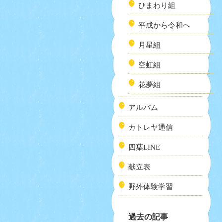
ひまわり組
平成から令和へ
月星組
空虹組
花夢組
アルバム
カトレヤ通信
四葉LINE
献立表
野外体験学習
過去の記事