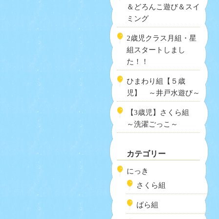
＆どろんこ遊び＆スイ
ミング
2歳児クラス月組・星
組スタートしまし
た！！
ひまわり組【５歳
児】 ～井戸水遊び～
【3歳児】さくら組
～洗濯ごっこ～
カテゴリー
にっき
さくら組
ばら組