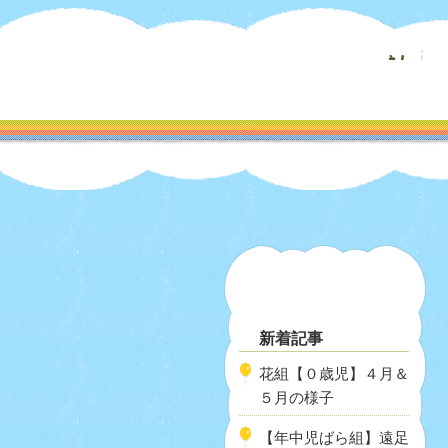
新着記事
花組【０歳児】４月＆
５月の様子
【年中児ばら組】遠足