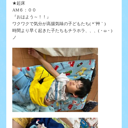
★起床
AM６：００
『おはよう～！！』
ワクワクで気分が高揚気味の子どもたち( *´艸｀)
時間より早く起きた子たちもチラホラ、、、(・ω・)
ノ