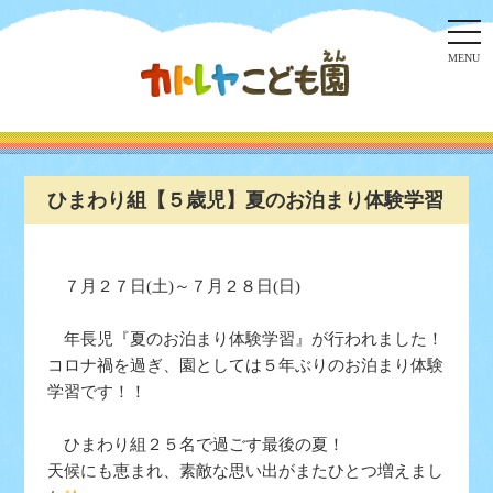
togg
navi
MENU
ひまわり組【５歳児】夏のお泊まり体験学習
７月２７日(土)～７月２８日(日)
年長児『夏のお泊まり体験学習』が行われました！
コロナ禍を過ぎ、園としては５年ぶりのお泊まり体験
学習です！！
ひまわり組２５名で過ごす最後の夏！
天候にも恵まれ、素敵な思い出がまたひとつ増えまし