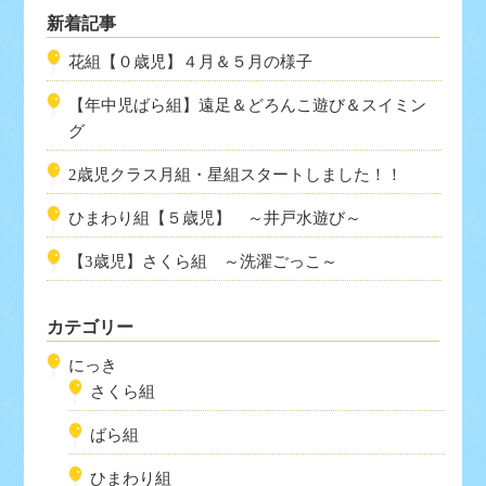
新着記事
花組【０歳児】４月＆５月の様子
【年中児ばら組】遠足＆どろんこ遊び＆スイミン
グ
2歳児クラス月組・星組スタートしました！！
ひまわり組【５歳児】 ～井戸水遊び～
【3歳児】さくら組 ～洗濯ごっこ～
カテゴリー
にっき
さくら組
ばら組
ひまわり組