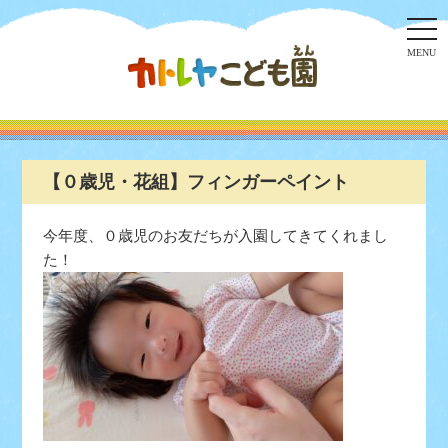
togg
navi
MENU
【０歳児・花組】フィンガーペイント
今年度、０歳児のお友だちが入園してきてくれまし
た！