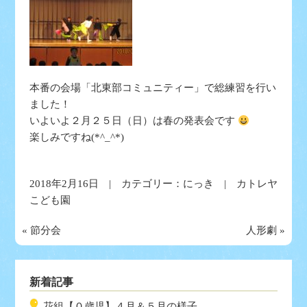
本番の会場「北東部コミュニティー」で総練習を行い
ました！
いよいよ２月２５日（日）は春の発表会です
楽しみですね(*^_^*)
2018年2月16日 | カテゴリー：
にっき
| カトレヤ
こども園
«
節分会
人形劇
»
新着記事
花組【０歳児】４月＆５月の様子