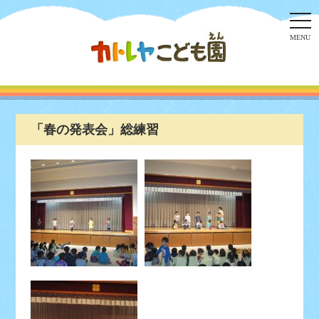
togg
navi
MENU
「春の発表会」総練習