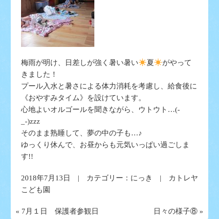
梅雨が明け、日差しが強く暑い暑い
夏
がやって
きました！
プール入水と暑さによる体力消耗を考慮し、給食後に
《おやすみタイム》を設けています。
心地よいオルゴールを聞きながら、ウトウト…(-
_-)zzz
そのまま熟睡して、夢の中の子も…♪
ゆっくり休んで、お昼からも元気いっぱい過ごしま
す!!
2018年7月13日 | カテゴリー：
にっき
| カトレヤ
こども園
«
7月１日 保護者参観日
日々の様子⑧
»