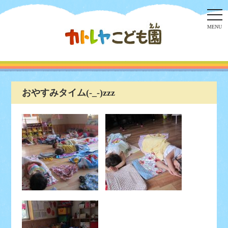
togg
navi
MENU
おやすみタイム(-_-)zzz