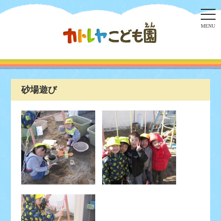
togg
navi
MENU
砂場遊び