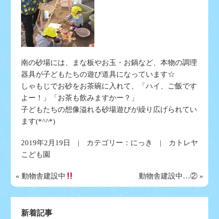
南の砂場には、まな板やお玉・お鍋など、本物の調理
器具が子どもたちの遊び道具になっています☆
しゃもじでお砂をお茶碗に入れて、「ハイ、ご飯です
よー！」「お茶も飲みますかー？」
子どもたちの想像溢れる砂場遊びが繰り広げられてい
ます(*^^*)
2019年2月19日 | カテゴリー：
にっき
| カトレヤ
こども園
«
動物舎建設中
動物舎建設中…②
»
新着記事