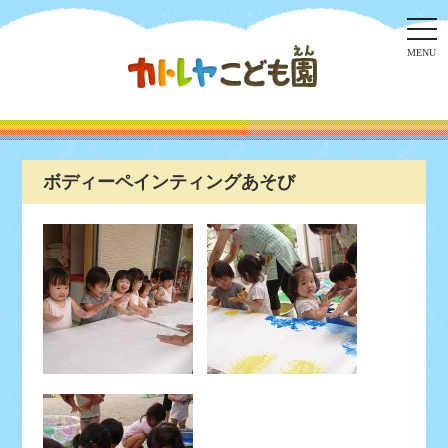
togg
navi
MENU
ボディーペインティングあそび