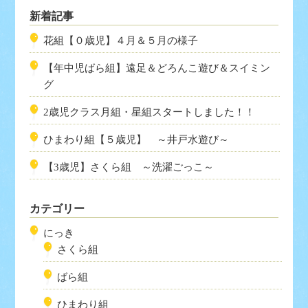
新着記事
花組【０歳児】４月＆５月の様子
【年中児ばら組】遠足＆どろんこ遊び＆スイミン
グ
2歳児クラス月組・星組スタートしました！！
ひまわり組【５歳児】 ～井戸水遊び～
【3歳児】さくら組 ～洗濯ごっこ～
カテゴリー
にっき
さくら組
ばら組
ひまわり組