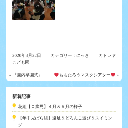
2020年3月22日 | カテゴリー：
にっき
| カトレヤ
こども園
«
『園内卒園式』
ももたろうマスクシアター
»
新着記事
花組【０歳児】４月＆５月の様子
【年中児ばら組】遠足＆どろんこ遊び＆スイミン
グ