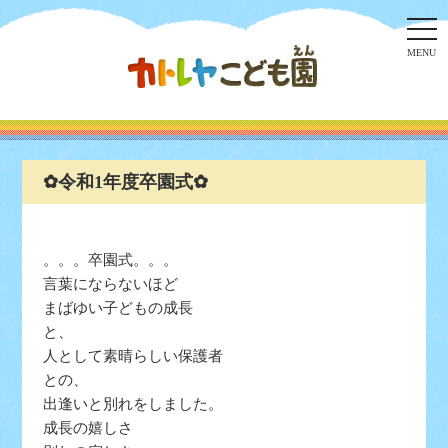
togg
navi
MENU
✿令和1年度卒園式✿
。。。卒園式。。。
言葉にならないほど
まばゆい子どもの成長
と、
人として素晴らしい保護者
との、
出逢いと別れをしました。
成長の嬉しさ