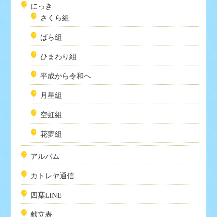
にっき
さくら組
ばら組
ひまわり組
平成から令和へ
月星組
空虹組
花夢組
アルバム
カトレヤ通信
四葉LINE
献立表