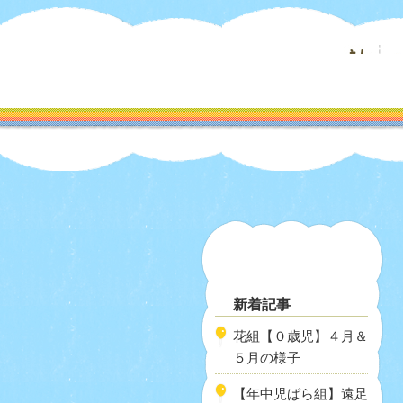
新着記事
花組【０歳児】４月＆
５月の様子
【年中児ばら組】遠足