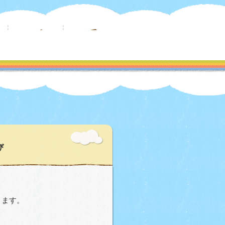
び
ります。