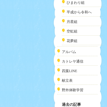
ひまわり組
平成から令和へ
月星組
空虹組
花夢組
アルバム
カトレヤ通信
四葉LINE
献立表
野外体験学習
過去の記事