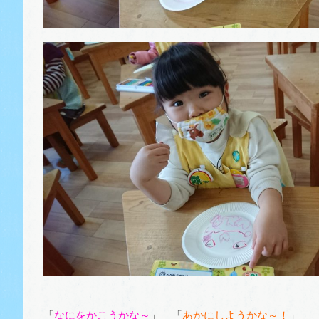
「
なにをかこうかな～
」 「
あかにしようかな～！
」