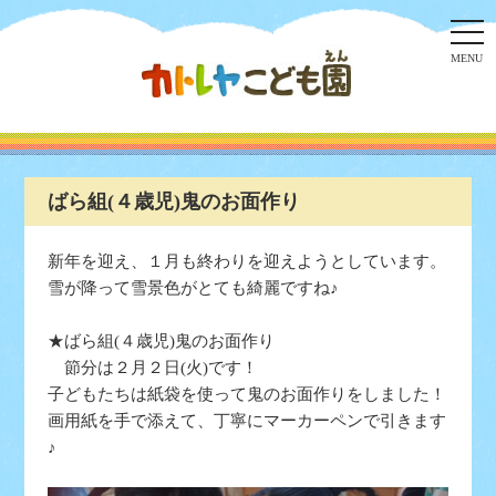
togg
navi
MENU
ばら組(４歳児)鬼のお面作り
新年を迎え、１月も終わりを迎えようとしています。
雪が降って雪景色がとても綺麗ですね♪
★ばら組(４歳児)鬼のお面作り
節分は２月２日(火)です！
子どもたちは紙袋を使って鬼のお面作りをしました！
画用紙を手で添えて、丁寧にマーカーペンで引きます
♪