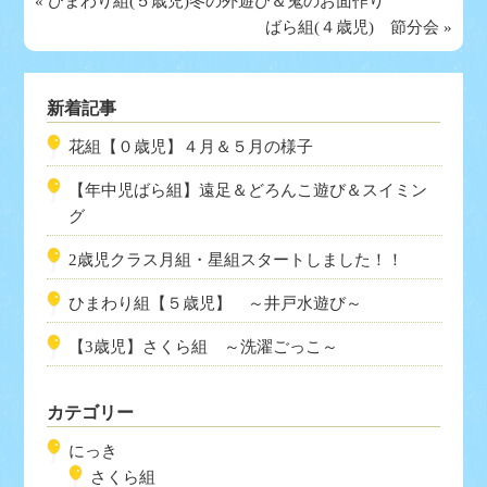
«
ひまわり組(５歳児)冬の外遊び＆鬼のお面作り
ばら組(４歳児) 節分会
»
新着記事
花組【０歳児】４月＆５月の様子
【年中児ばら組】遠足＆どろんこ遊び＆スイミン
グ
2歳児クラス月組・星組スタートしました！！
ひまわり組【５歳児】 ～井戸水遊び～
【3歳児】さくら組 ～洗濯ごっこ～
カテゴリー
にっき
さくら組