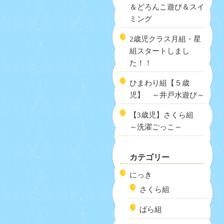
＆どろんこ遊び＆スイ
ミング
2歳児クラス月組・星
組スタートしまし
た！！
ひまわり組【５歳
児】 ～井戸水遊び～
【3歳児】さくら組
～洗濯ごっこ～
カテゴリー
にっき
さくら組
ばら組