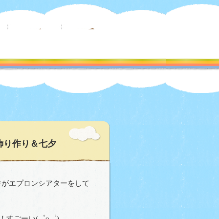
飾り作り＆七夕
生がエプロンシアターをして
すごーい(゜o゜)