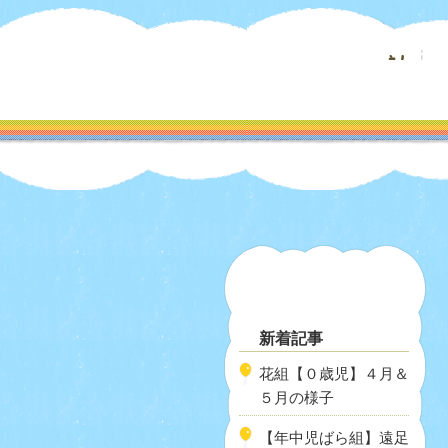
新着記事
花組【０歳児】４月＆
５月の様子
【年中児ばら組】遠足