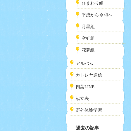
ひまわり組
平成から令和へ
月星組
空虹組
花夢組
アルバム
カトレヤ通信
四葉LINE
献立表
野外体験学習
過去の記事