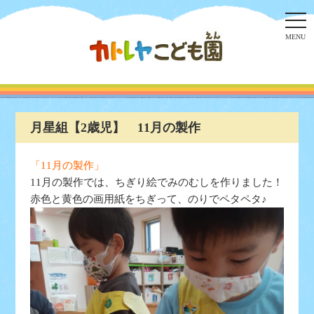
togg
navi
MENU
月星組【2歳児】 11月の製作
「11月の製作」
11月の製作では、ちぎり絵でみのむしを作りました！
赤色と黄色の画用紙をちぎって、のりでペタペタ♪