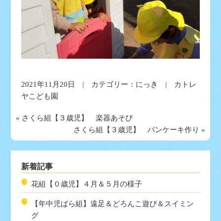
2021年11月20日 | カテゴリー：
にっき
| カトレ
ヤこども園
«
さくら組【３歳児】 楽器あそび
さくら組【３歳児】 パンケーキ作り
»
新着記事
花組【０歳児】４月＆５月の様子
【年中児ばら組】遠足＆どろんこ遊び＆スイミン
グ