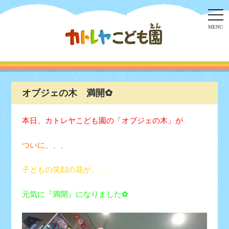
togg
navi
MENU
オブジェの木 満開✿
本日、カトレヤこども園の「オブジェの木」が
ついに、、、
子どもの笑顔の花が、
、、
元気に『満開』になりました✿