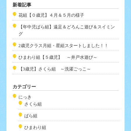
新着記事
花組【０歳児】４月＆５月の様子
【年中児ばら組】遠足＆どろんこ遊び＆スイミン
グ
2歳児クラス月組・星組スタートしました！！
ひまわり組【５歳児】 ～井戸水遊び～
【3歳児】さくら組 ～洗濯ごっこ～
カテゴリー
にっき
さくら組
ばら組
ひまわり組