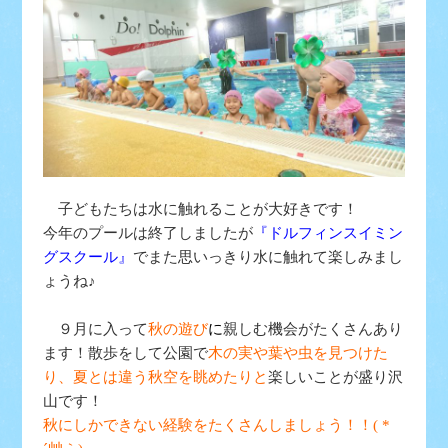
子どもたちは水に触れることが大好きです！
今年のプールは終了しましたが
『ドルフィンスイミン
グスクール』
でまた思いっきり水に触れて楽しみまし
ょうね♪
９月に入って
秋の遊び
に
親しむ機会がたくさんあり
ます！散歩をして公園で
木の実や葉や虫を見つけた
り、夏とは違う秋空を眺めたりと
楽しいことが盛り沢
山です！
秋にしかできない経験をたくさんしましょう！！( *