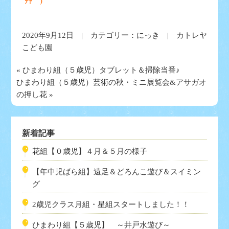
´艸｀)
2020年9月12日 | カテゴリー：
にっき
| カトレヤ
こども園
«
ひまわり組（５歳児）タブレット＆掃除当番♪
ひまわり組（５歳児）芸術の秋・ミニ展覧会&アサガオ
の押し花
»
新着記事
花組【０歳児】４月＆５月の様子
【年中児ばら組】遠足＆どろんこ遊び＆スイミン
グ
2歳児クラス月組・星組スタートしました！！
ひまわり組【５歳児】 ～井戸水遊び～