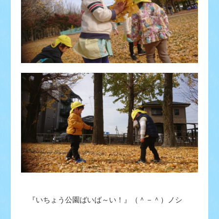
『いちょう公園ばいば～い！』（＾－＾）ノシ