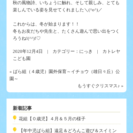
秋の風物詩、いちょうに触れ、そして親しみ、とても
楽しんでいる姿を見せてくれました＼(^o^)／
これからは、冬が始まります！！
冬もお友だちや先生と、たくさん遊んで思い出をつく
ろうね!(^^)!♡
2020年12月4日 | カテゴリー：
にっき
| カトレヤ
こども園
«
ばら組（４歳児）園外保育～イチョウ（雄日々丘）公
園～
もうすぐクリスマス♪
»
新着記事
花組【０歳児】４月＆５月の様子
【年中児ばら組】遠足＆どろんこ遊び＆スイミン