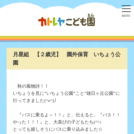
togg
navi
MENU
月星組 【２歳児】 園外保育 いちょう公
園
秋の風物詩！！
いちょうを見に”いちょう公園”こと”雄日ヶ丘公園”に
行ってきました(^o^)丿
『バスに乗るよ～！！』と、伝えると、『バス！！
やった！！！』と、大喜びの子どもたち(^^♪
とっても嬉しそうにバスに乗り込みました☆